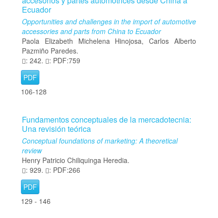
accesorios y partes automotrices desde China a
Ecuador
Opportunities and challenges in the import of automotive
accessories and parts from China to Ecuador
Paola Elizabeth Michelena Hinojosa, Carlos Alberto
Pazmiño Paredes.
: 242.
: PDF:759
PDF
106-128
Fundamentos conceptuales de la mercadotecnia:
Una revisión teórica
Conceptual foundations of marketing: A theoretical
review
Henry Patricio Chiliquinga Heredia.
: 929.
: PDF:266
PDF
129 - 146