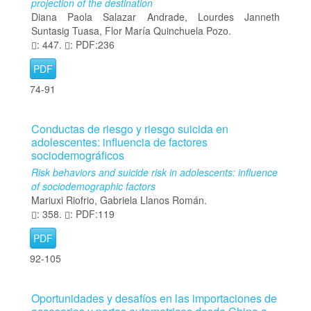
projection of the destination
Diana Paola Salazar Andrade, Lourdes Janneth
Suntasig Tuasa, Flor María Quinchuela Pozo.
: 447.
: PDF:236
PDF
74-91
Conductas de riesgo y riesgo suicida en
adolescentes: influencia de factores
sociodemográficos
Risk behaviors and suicide risk in adolescents: influence
of sociodemographic factors
Mariuxi Riofrio, Gabriela Llanos Román.
: 358.
: PDF:119
PDF
92-105
Oportunidades y desafíos en las importaciones de