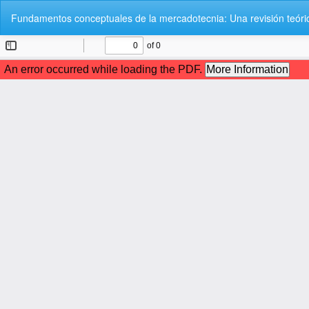
Volver
Fundamentos conceptuales de la mercadotecnia: Una revisión teóri
a
los
detalles
del
artículo