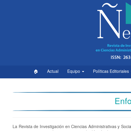
Navegación
principal
Contenido
principal
Barra
lateral
🏠
Actual
Equipo
Políticas Editoriales
Enf
La Revista de Investigación en Ciencias Administrativas y Social