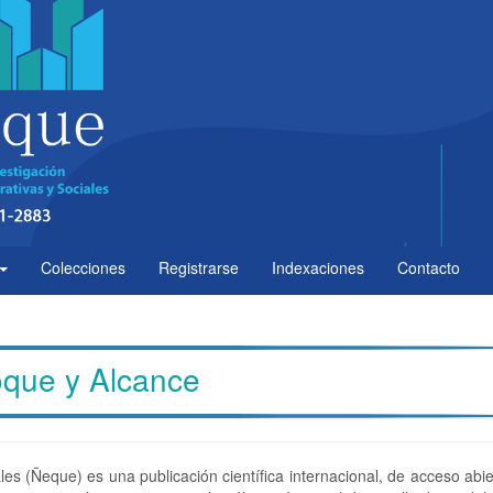
Colecciones
Registrarse
Indexaciones
Contacto
oque y Alcance
es (Ñeque) es una publicación científica internacional, de acceso abie