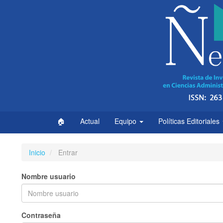
Navegación
principal
Contenido
principal
Barra
lateral
🏠
Actual
Equipo
Políticas Editoriales
Inicio
Entrar
Nombre usuario
Contraseña