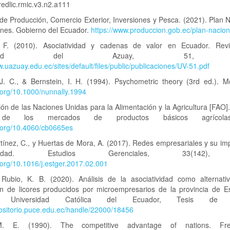
edlic.rmic.v3.n2.a111
 de Producción, Comercio Exterior, Inversiones y Pesca. (2021). Plan 
ones. Gobierno del Ecuador.
https://www.produccion.gob.ec/plan-nacion
 F. (2010). Asociatividad y cadenas de valor en Ecuador. Revi
versidad del Azuay, 51, 81
w.uazuay.edu.ec/sites/default/files/public/publicaciones/UV-51.pdf
 J. C., & Bernstein, I. H. (1994). Psychometric theory (3rd ed.). Mc
i.org/10.1000/nunnally.1994
ón de las Naciones Unidas para la Alimentación y la Agricultura [FAO].
 de los mercados de productos básicos agrícola
i.org/10.4060/cb0665es
ínez, C., y Huertas de Mora, A. (2017). Redes empresariales y su im
itividad. Estudios Gerenciales, 33(142),
i.org/10.1016/j.estger.2017.02.001
 Rubio, K. B. (2020). Análisis de la asociatividad como alternati
ón de licores producidos por microempresarios de la provincia de E
cia Universidad Católica del Ecuador, Tesis de M
positorio.puce.edu.ec/handle/22000/18456
M. E. (1990). The competitive advantage of nations. Fr