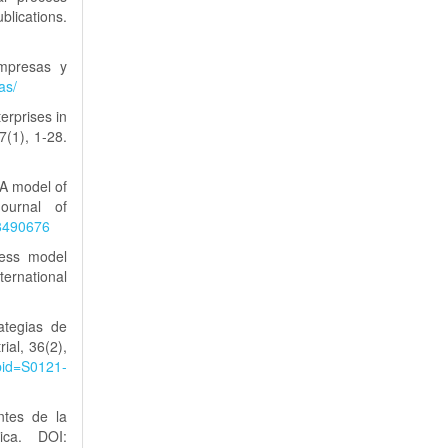
cations.
Empresas y
as/
erprises in
7(1), 1-28.
 A model of
ournal of
.8490676
cess model
ternational
ategias de
ial, 36(2),
&pid=S0121-
ntes de la
ica. DOI: