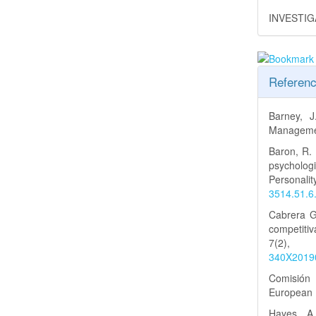
INVESTI
Referenc
Barney, J
Managemen
Baron, R. 
psychologi
Personal
3514.51.6
Cabrera G
competiti
7(2)
340X2019
Comisión 
European 
Hayes, A.