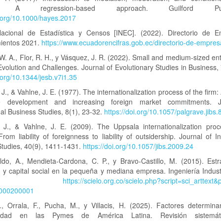
s: A regression-based approach. Guilford Publi
i.org/10.1000/hayes.2017
 Nacional de Estadística y Censos [INEC]. (2022). Directorio de 
mientos 2021.
https://www.ecuadorencifras.gob.ec/directorio-de-empres
 W. A., Flor, R. H., y Vásquez, J. R. (2022). Small and medium-sized ent
volution and Challenges. Journal of Evolutionary Studies in Business, 
i.org/10.1344/jesb.v7i1.35
J., & Vahlne, J. E. (1977). The internationalization process of the firm:
e development and increasing foreign market commitments. J
nal Business Studies, 8(1), 23-32.
https://doi.org/10.1057/palgrave.jibs
 J., & Vahlne, J. E. (2009). The Uppsala internationalization pro
 From liability of foreignness to liability of outsidership. Journal of In
Studies, 40(9), 1411-1431.
https://doi.org/10.1057/jibs.2009.24
aldo, A., Mendieta-Cardona, C. P., y Bravo-Castillo, M. (2015). Estr
 y capital social en la pequeña y mediana empresa. Ingeniería Industr
3-135.
https://scielo.org.co/scielo.php?script=sci_arttext
000200001
, Orrala, F., Pucha, M., y Villacis, H. (2025). Factores determina
ividad en las Pymes de América Latina. Revisión sistemát