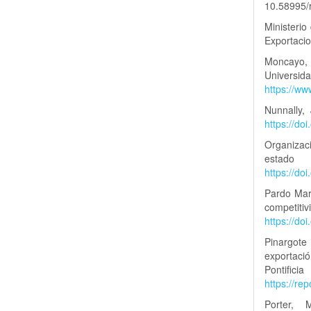
10.58995/r
Ministerio
Exportaci
Moncayo,
Uni
https://ww
Nunnally,
https://do
Organizaci
estado
https://do
Pardo Mart
compet
https://do
Pinargote
exportaci
Pontifi
https://re
Porter, 