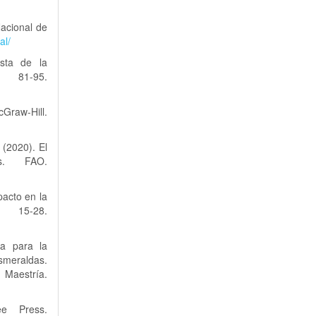
Nacional de
al/
sta de la
-95.
Graw-Hill.
 (2020). El
s. FAO.
pacto en la
 15-28.
va para la
smeraldas.
aestría.
ee Press.