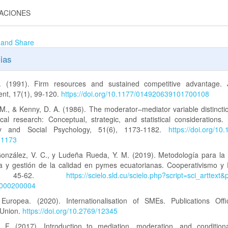
GACIONES
ias
. (1991). Firm resources and sustained competitive advantage. 
t, 17(1), 99-120.
https://doi.org/10.1177/014920639101700108
M., & Kenny, D. A. (1986). The moderator–mediator variable distinctio
cal research: Conceptual, strategic, and statistical considerations.
ity and Social Psychology, 51(6), 1173-1182.
https://doi.org/10
.1173
onzález, V. C., y Ludeña Rueda, Y. M. (2019). Metodología para la 
va y gestión de la calidad en pymes ecuatorianas. Cooperativismo y D
, 45-62.
https://scielo.sld.cu/scielo.php?script=sci_arttext
000200004
Europea. (2020). Internationalisation of SMEs. Publications Off
Union.
https://doi.org/10.2769/12345
 F. (2017). Introduction to mediation, moderation, and condition