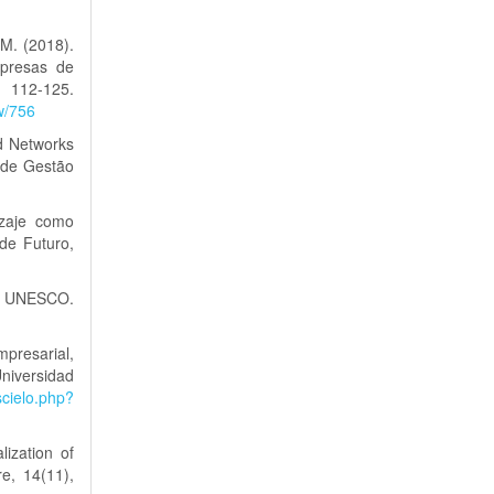
 M. (2018).
mpresas de
12-125.
w/756
nd Networks
a de Gestão
izaje como
de Futuro,
. UNESCO.
mpresarial,
iversidad
/scielo.php?
lization of
re, 14(11),