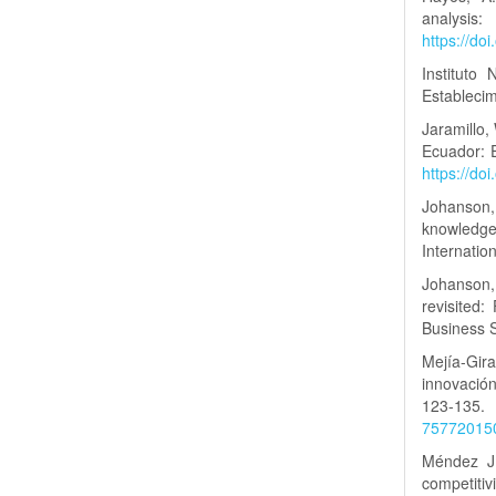
analysi
https://do
Instituto
Estableci
Jaramillo,
Ecuador: E
https://do
Johanson, 
knowledg
Internatio
Johanson,
revisited:
Business 
Mejía-Gir
innovación
12
75772015
Méndez J.
competit