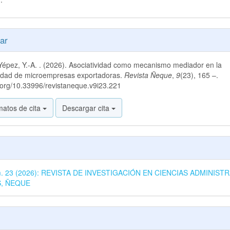
es
ar
épez, Y.-A. . (2026). Asociatividad como mecanismo mediador en la
lo
vidad de microempresas exportadoras.
Revista Ñeque
,
9
(23), 165 –.
i.org/10.33996/revistaneque.v9i23.221
matos de cita
Descargar cita
úm. 23 (2026): REVISTA DE INVESTIGACIÓN EN CIENCIAS ADMINISTR
S, ÑEQUE