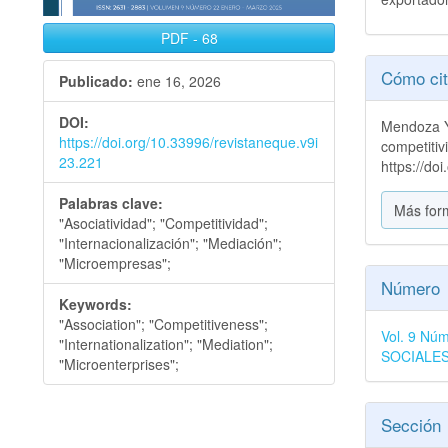
PDF
-
68
Detall
Cómo cit
Publicado:
ene 16, 2026
del
DOI:
Mendoza Y
artícu
https://doi.org/10.33996/revistaneque.v9i
competiti
23.221
https://do
Palabras clave:
Más for
"Asociatividad"; "Competitividad";
"Internacionalización"; "Mediación";
"Microempresas";
Número
Keywords:
"Association"; "Competitiveness";
Vol. 9 N
"Internationalization"; "Mediation";
SOCIALE
"Microenterprises";
Sección