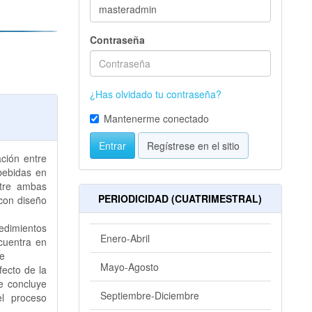
Contraseña
¿Has olvidado tu contraseña?
Mantenerme conectado
Entrar
Regístrese en el sitio
ación entre
 bebidas en
ntre ambas
PERIODICIDAD (CUATRIMESTRAL)
con diseño
edimientos
Enero-Abril
cuentra en
de
Mayo-Agosto
fecto de la
Se concluye
Septiembre-Diciembre
l proceso