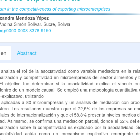
sm in the competitiveness of exporting microenterprises
nido
exandra Mendoza Yépez
Andina Simón Bolívar. Sucre, Bolivia
pal
d.org/0000-0003-3376-9150
lo
en
Abstract
 analiza el rol de la asociatividad como variable mediadora en la rel
nalización y competitividad en microempresas del sector alimentos y
El objetivo fue determinar si la asociatividad explica el vínculo e
 dentro de un modelo causal. Se empleó una metodología cuantitativa 
‑explicativo, utilizando
 aplicadas a 80 microempresas y un análisis de mediación con proc
treo. Los resultados muestran que el 72,5% de las empresas se en
ciales de internacionalización y que el 58,8% presenta niveles medios 
dad. Asimismo, se confirma una mediación parcial, donde el 52% del e
nalización sobre la competitividad es explicado por la asociatividad. 
sociatividad actúa como un mecanismo explicativo emergente de
.