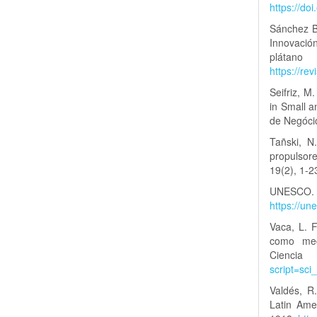
https://do
Sánchez Br
Innovació
plátan
https://r
Seifriz, M
in Small a
de Negóci
Tañski, N
propulsor
19(2), 1-2
UNESCO. 
https://u
Vaca, L. F
como mec
Cienci
script=sc
Valdés, R.
Latin Amer