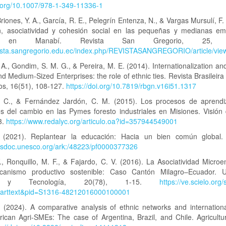
i.org/10.1007/978-1-349-11336-1
iones, Y. A., García, R. E., Pelegrín Entenza, N., & Vargas Mursulí, F.
n, asociatividad y cohesión social en las pequeñas y medianas e
o en Manabí. Revista San Gregorio, 25, 1
evista.sangregorio.edu.ec/index.php/REVISTASANGREGORIO/article/vie
. A., Gondim, S. M. G., & Pereira, M. E. (2014). Internationalization a
nd Medium-Sized Enterprises: the role of ethnic ties. Revista Brasileir
os, 16(51), 108-127.
https://doi.org/10.7819/rbgn.v16i51.1317
. C., & Fernández Jardón, C. M. (2015). Los procesos de aprend
es del cambio en las Pymes foresto industriales en Misiones. Visión 
3.
https://www.redalyc.org/articulo.oa?id=357944549001
(2021). Replantear la educación: Hacia un bien común global
nesdoc.unesco.org/ark:/48223/pf0000377326
., Ronquillo, M. F., & Fajardo, C. V. (2016). La Asociatividad Microe
anismo productivo sostenible: Caso Cantón Milagro–Ecuador. Un
a y Tecnología, 20(78), 1-15.
https://ve.scielo.org
i_arttext&pid=S1316-48212016000100001
 (2024). A comparative analysis of ethnic networks and internationa
ican Agri-SMEs: The case of Argentina, Brazil, and Chile. Agricultu