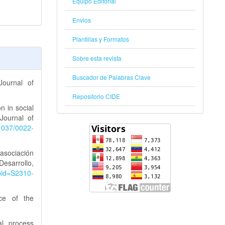
Equipo Editorial
Envios
Plantillas y Formatos
Sobre esta revista
Buscador de Palabras Clave
Journal of
Repositorio CIDE
n in social
 Journal of
.1037/0022-
asociación
esarrollo,
&pid=S2310-
ice of the
al process