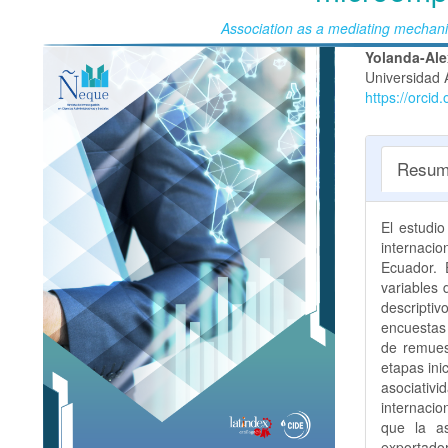
Association as a mediating mechani
Barra
Conte
Yolanda-Al
Universidad 
lateral
princi
https://orci
del
del
artículo
artícu
Resum
El estudio
internacio
Ecuador. 
variables
descriptivo
encuestas
de remues
etapas ini
asociativi
internacio
que la a
exportador