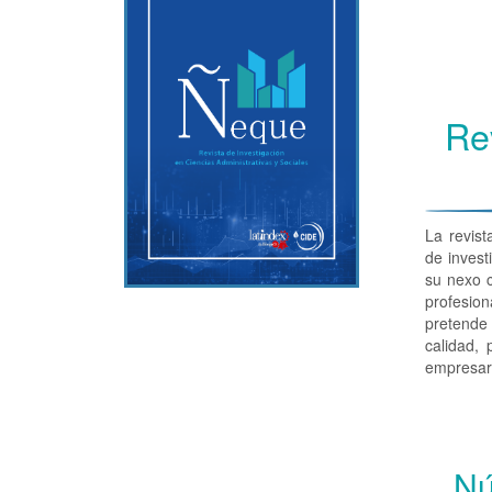
Re
La revist
de invest
su nexo c
profesion
pretende 
calidad,
empresari
Nú