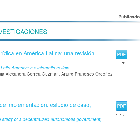
Publicad
VESTIGACIONES
urídica en América Latina: una revisión
PDF
1-17
n Latin America: a systematic review
nia Alexandra Correa Guzman, Arturo Francisco Ordoñez
 de implementación: estudio de caso,
PDF
1-17
ase study of a decentralized autonomous government,