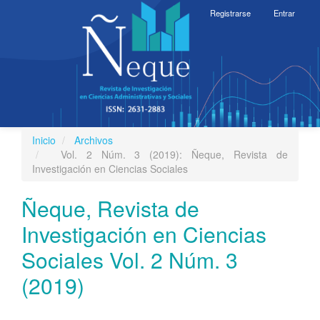
Navegación
Registrarse
Entrar
principal
Contenido
principal
Barra
lateral
Inicio
Archivos
Toggle
Vol. 2 Núm. 3 (2019): Ñeque, Revista de
navigati
Investigación en Ciencias Sociales
Ñeque, Revista de
Investigación en Ciencias
Sociales Vol. 2 Núm. 3
(2019)