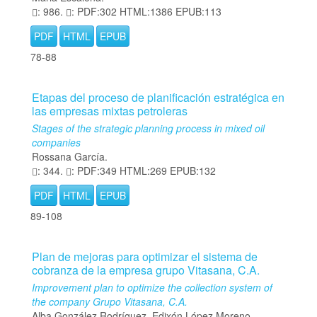
: 986.
: PDF:302 HTML:1386 EPUB:113
PDF
HTML
EPUB
78-88
Etapas del proceso de planificación estratégica en
las empresas mixtas petroleras
Stages of the strategic planning process in mixed oil
companies
Rossana García.
: 344.
: PDF:349 HTML:269 EPUB:132
PDF
HTML
EPUB
89-108
Plan de mejoras para optimizar el sistema de
cobranza de la empresa grupo Vitasana, C.A.
Improvement plan to optimize the collection system of
the company Grupo Vitasana, C.A.
Alba González Rodríguez, Edixón López Moreno.