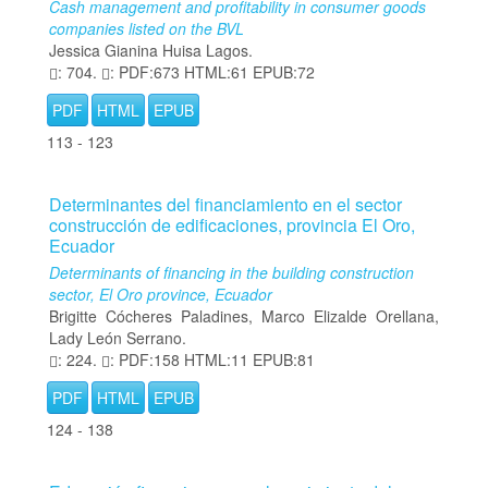
Cash management and profitability in consumer goods
companies listed on the BVL
Jessica Gianina Huisa Lagos.
: 704.
: PDF:673 HTML:61 EPUB:72
PDF
HTML
EPUB
113 - 123
Determinantes del financiamiento en el sector
construcción de edificaciones, provincia El Oro,
Ecuador
Determinants of financing in the building construction
sector, El Oro province, Ecuador
Brigitte Cócheres Paladines, Marco Elizalde Orellana,
Lady León Serrano.
: 224.
: PDF:158 HTML:11 EPUB:81
PDF
HTML
EPUB
124 - 138