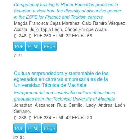
Competency training in Higher Education practices in
Ecuador: a view from the diversity of discursive gender
in the ESPE for Finance and Tourism careers
Magda Francisca Cejas Martínez, Galo Ramiro Vásquez
Acosta, Julio Tapia León, Carlos Enrique Albán.
: 248.
: PDF:260 HTML:22 EPUB:168
PDF
HTML
EPUB
7-21
Cultura emprendedora y sustentable de los
egresados en carreras empresariales de la
Universidad Técnica de Machala
Entrepreneurial and sustainable culture of business
graduates from the Technical University of Machala
Jonathan Alexander Ruiz Carrillo, Lady Andrea León
Serrano.
: 238.
: PDF:234 HTML:42 EPUB:120
PDF
HTML
EPUB
22-34