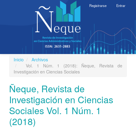
Navegación
Registrarse
Entrar
principal
Contenido
principal
Barra
lateral
Inicio
Archivos
Toggle
Vol. 1 Núm. 1 (2018): Ñeque, Revista de
navigati
Investigación en Ciencias Sociales
Ñeque, Revista de
Investigación en Ciencias
Sociales Vol. 1 Núm. 1
(2018)