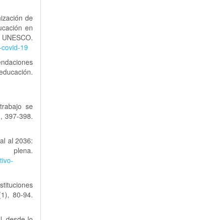
ización de
ucación en
ESCO.
-covid-19
endaciones
ación.
trabajo se
), 397-398.
al al 2036:
ena.
ivo-
tituciones
(1), 80-94.
, desde lo