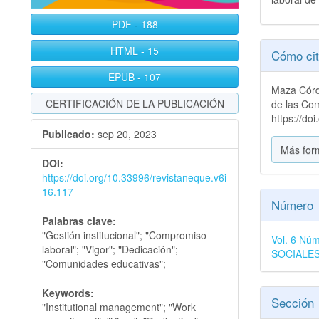
PDF
-
188
Detall
HTML
-
15
Cómo cit
del
EPUB
-
107
Maza Córdo
artícu
CERTIFICACIÓN DE LA PUBLICACIÓN
de las Co
https://do
Publicado:
sep 20, 2023
Más for
DOI:
https://doi.org/10.33996/revistaneque.v6i
16.117
Número
Palabras clave:
"Gestión institucional"; "Compromiso
Vol. 6 N
laboral"; "Vigor"; "Dedicación";
SOCIALE
"Comunidades educativas";
Keywords:
Sección
"Institutional management"; "Work