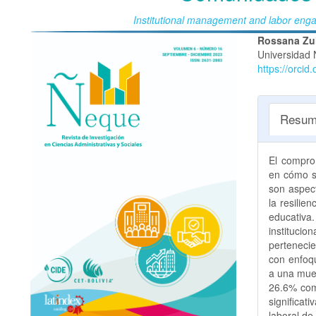
Institutional management and labor eng
Barra
Conte
Rossana Zu
Universidad 
lateral
princi
https://orci
del
del
artículo
artícu
Resum
El compro
en cómo se
son aspect
la resilie
educativa.
instituci
pertenecie
con enfoqu
a una mues
26.6% com
significat
laboral de