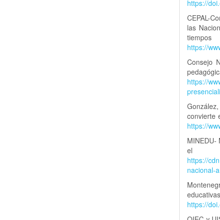
https://do
CEPAL-Com
las Nacio
tiem
https://ww
Consejo N
pedag
https://w
presencia
González,
convierte 
https://w
MINEDU- Mi
el 
https://c
nacional-
Montenegr
educativas
https://do
OIEC y UI