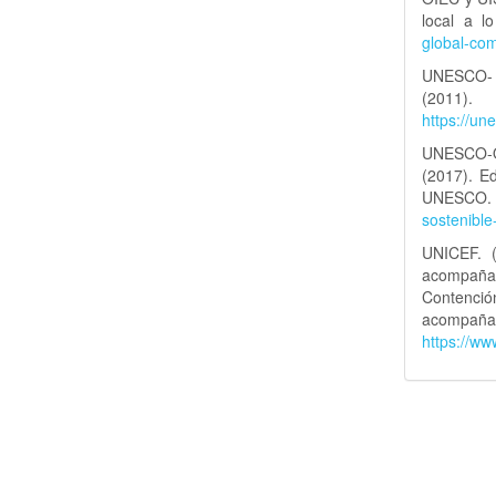
local a l
global-co
UNESCO- O
(2011). 
https://u
UNESCO-Or
(2017). Ed
UNESC
sostenible
UNICEF. (
acompañar
Contenció
acompañ
https://ww