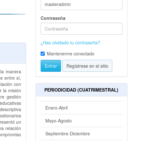
Contraseña
¿Has olvidado tu contraseña?
Mantenerme conectado
Entrar
Regístrese en el sitio
 la manera
e entre sí,
elación con
PERIODICIDAD (CUATRIMESTRAL)
r la misión
tre gestión
educativas
Enero-Abril
descriptiva
estionarios
Mayo-Agosto
presentó un
a relación
Septiembre-Diciembre
 compromiso