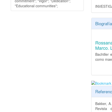
commitment"; "Vigor"; "Dedication";
"Educational communities";
INVESTI
Biografía
Rossan
Marco. 
Bachiller
como maest
Referenc
Bakker, A
Revista 