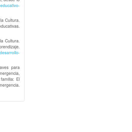
-educativo-
a Cultura.
ucativas.
a Cultura.
prendizaje.
desarrollo-
laves para
mergencia,
amilia: El
rgencia.