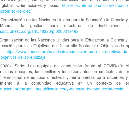
o global. Orientaciones y fases.
http://oiecinternational.com/es/pacto
mpromiso-de-oiec/
rganización de las Naciones Unidas para la Educación la Ciencia y l
Manual de gestión para directores de instituciones ed
nesdoc.unesco.org/ark:/48223/pf0000219162
ganización de las Naciones Unidas para la Educación la Ciencia y l
ucación para los Objetivos de Desarrollo Sostenible. Objetivos de a
O.
https://www.unesco.org/es/articles/educacion-para-los-objetivos-de-
-objetivos-de-aprendizaje
2020). Serie: Los equipos de conducción frente al COVID-19: c
 a los docentes, las familias y los estudiantes en contextos de e
n emocional de equipos directivos y herramientas para docentes y f
amiento a la comunidad educativa en un contexto de eme
w.unicef.org/argentina/publicaciones-y-datos/serie-conduccion-covid