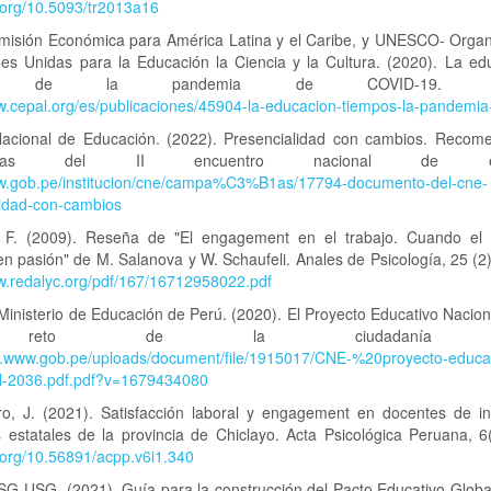
i.org/10.5093/tr2013a16
isión Económica para América Latina y el Caribe, y UNESCO- Organ
nes Unidas para la Educación la Ciencia y la Cultura. (2020). La ed
pos de la pandemia de COVID-19. UN
w.cepal.org/es/publicaciones/45904-la-educacion-tiempos-la-pandemia
acional de Educación. (2022). Presencialidad con cambios. Recom
ógicas del II encuentro nacional de educ
ww.gob.pe/institucion/cne/campa%C3%B1as/17794-documento-del-cne-
lidad-con-cambios
 F. (2009). Reseña de "El engagement en el trabajo. Cuando el 
en pasión" de M. Salanova y W. Schaufeli. Anales de Psicología, 25 (2
ww.redalyc.org/pdf/167/16712958022.pdf
nisterio de Educación de Perú. (2020). El Proyecto Educativo Nacion
reto de la ciudadanía pl
dn.www.gob.pe/uploads/document/file/1915017/CNE-%20proyecto-educat
al-2036.pdf.pdf?v=1679434080
o, J. (2021). Satisfacción laboral y engagement en docentes de ins
 estatales de la provincia de Chiclayo. Acta Psicológica Peruana, 6
i.org/10.56891/acpp.v6i1.340
SG-USG. (2021). Guía para la construcción del Pacto Educativo Global