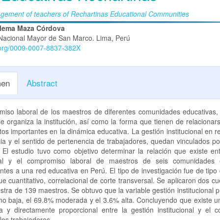
agement of teachers of Rechartinas Educational Communities
nido
lema Maza Córdova
Nacional Mayor de San Marco. Lima, Perú
pal
d.org/0009-0007-8837-382X
lo
en
Abstract
miso laboral de los maestros de diferentes comunidades educativas,
 organiza la institución, así como la forma que tienen de relacionars
os importantes en la dinámica educativa. La gestión institucional en r
ncia y el sentido de pertenencia de trabajadores, quedan vinculados po
 El estudio tuvo como objetivo determinar la relación que existe en
onal y el compromiso laboral de maestros de seis comunidades 
ntes a una red educativa en Perú. El tipo de investigación fue de tipo 
e cuantitativo, correlacional de corte transversal. Se aplicaron dos cu
tra de 139 maestros. Se obtuvo que la variable gestión institucional 
o baja, el 69.8% moderada y el 3.6% alta. Concluyendo que existe un
iva y directamente proporcional entre la gestión institucional y el
 los trabajadores.