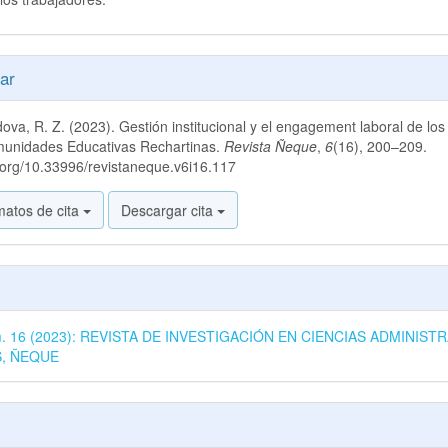
es
ar
va, R. Z. (2023). Gestión institucional y el engagement laboral de lo
lo
munidades Educativas Rechartinas.
Revista Ñeque
,
6
(16), 200–209.
i.org/10.33996/revistaneque.v6i16.117
matos de cita
Descargar cita
úm. 16 (2023): REVISTA DE INVESTIGACIÓN EN CIENCIAS ADMINISTR
S, ÑEQUE