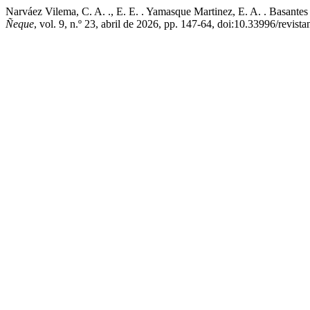
Narváez Vilema, C. A. ., E. E. . Yamasque Martinez, E. A. . Basantes
Ñeque
, vol. 9, n.º 23, abril de 2026, pp. 147-64, doi:10.33996/revist