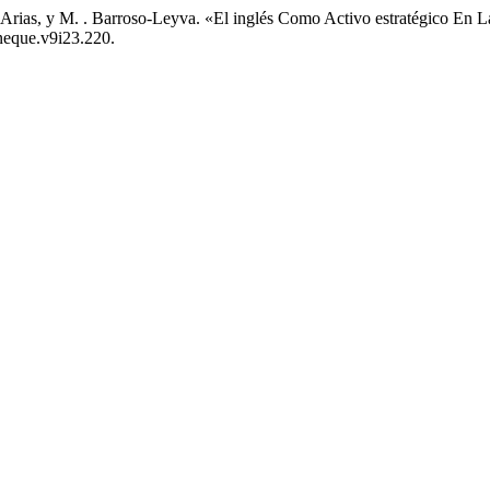
 Arias, y M. . Barroso-Leyva. «El inglés Como Activo estratégico En L
aneque.v9i23.220.