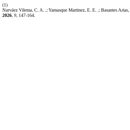
(1)
Narváez Vilema, C. A. .; Yamasque Martinez, E. E. .; Basantes Arias,
2026
,
9
, 147-164.